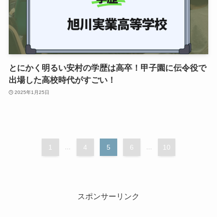
とにかく明るい安村の学歴は高卒！甲子園に伝令役で
出場した高校時代がすごい！
2025年1月25日
1
...
4
5
6
...
10
スポンサーリンク