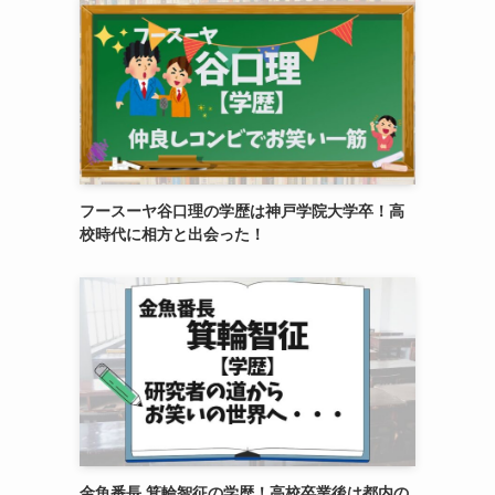
フースーヤ谷口理の学歴は神戸学院大学卒！高
校時代に相方と出会った！
金魚番長 箕輪智征の学歴！高校卒業後は都内の