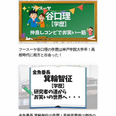
フースーヤ谷口理の学歴は神戸学院大学卒！高
校時代に相方と出会った！
金魚番長 箕輪智征の学歴！高校卒業後は都内の