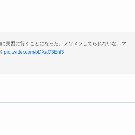
旬に実習に行くことになった。メソメソしてられないな…マ

pic.twitter.com/bDXaO3Enf3