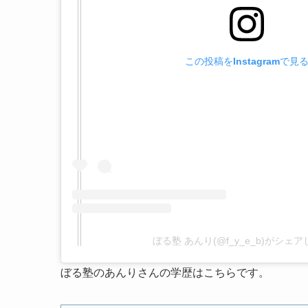
この投稿をInstagramで見
ぼる塾 あんり(@f_y_e_b)がシェ
ぼる塾のあんりさんの学歴はこちらです。