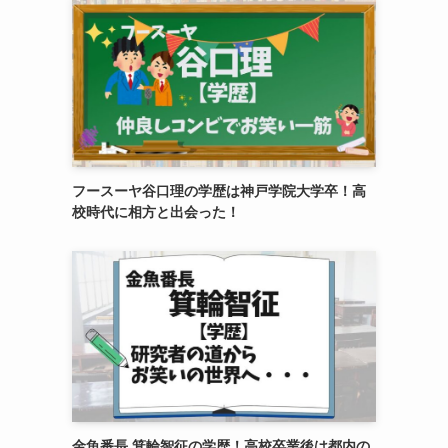
フースーヤ谷口理の学歴は神戸学院大学卒！高
校時代に相方と出会った！
金魚番長 箕輪智征の学歴！高校卒業後は都内の